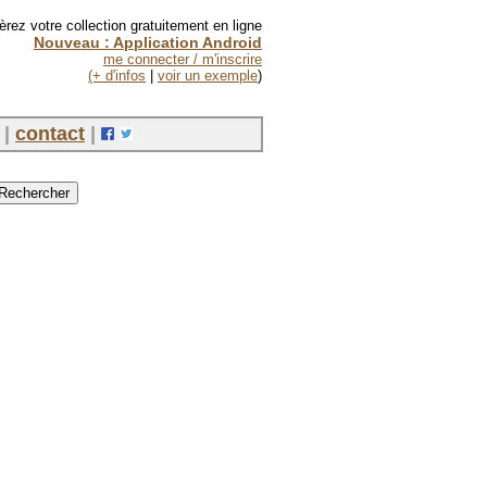
èrez votre collection gratuitement en ligne
Nouveau : Application Android
me connecter / m'inscrire
(+ d'infos
|
voir un exemple
)
|
contact
|