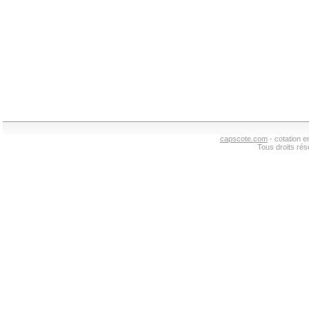
capscote.com
- cotation 
Tous droits ré