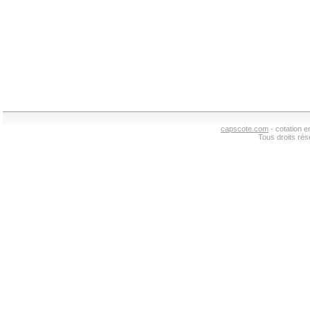
capscote.com
- cotation 
Tous droits ré