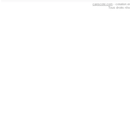
capscote.com
- cotation 
Tous droits ré