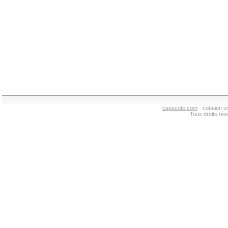
capscote.com
- cotation 
Tous droits ré