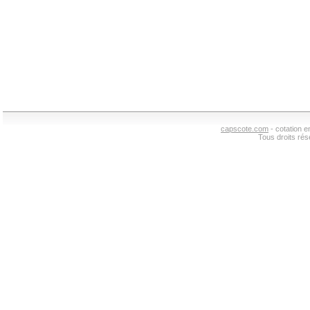
capscote.com
- cotation 
Tous droits ré